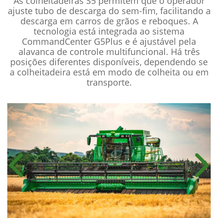
As colheitadeiras S5 permitem que o operador
ajuste tubo de descarga do sem-fim, facilitando a
descarga em carros de grãos e reboques. A
tecnologia está integrada ao sistema
CommandCenter G5Plus e é ajustável pela
alavanca de controle multifuncional. Há três
posições diferentes disponíveis, dependendo se
a colheitadeira está em modo de colheita ou em
transporte.
Anterior
Próx