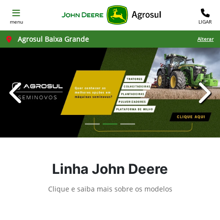
menu
LIGAR
Agrosul Baixa Grande
Alterar
templates.template-01.components.carousel.texts.con
temp
Linha John Deere
Clique e saiba mais sobre os modelos