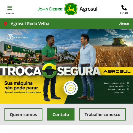
menu
LIGAR
Agrosul Roda Velha
Alterar
Quem somos
Contato
Trabalhe conosco