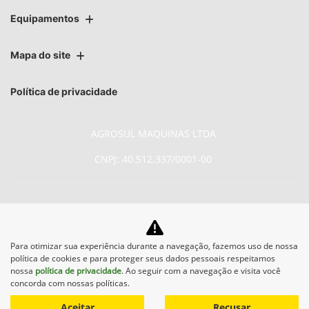
Equipamentos
Mapa do site
Política de privacidade
AGROSUL MAQUINAS LTDA
CNPJ: 40.512.337/0001-00
No trânsito, enxergar o outro
Para otimizar sua experiência durante a navegação, fazemos uso de nossa
política de cookies e para proteger seus dados pessoais respeitamos
salva vidas.
nossa
política de privacidade
. Ao seguir com a navegação e visita você
concorda com nossas políticas.
Aceitar
Recusar