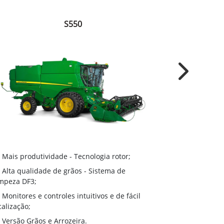
S550
Next
Sistema Dy
Mais produtividade - Tecnologia rotor;
retrilha em a
Alta qualidade de grãos - Sistema de
Sistema AT
mpeza DF3;
peneiras e a v
Monitores e controles intuitivos e de fácil
adaptando-se 
calização;
Active Yie
Versão Grãos e Arrozeira.