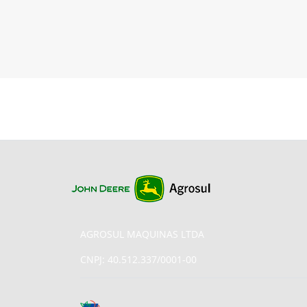
AGROSUL MAQUINAS LTDA
CNPJ: 40.512.337/0001-00