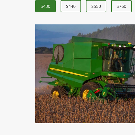
S430
S440
S550
S760