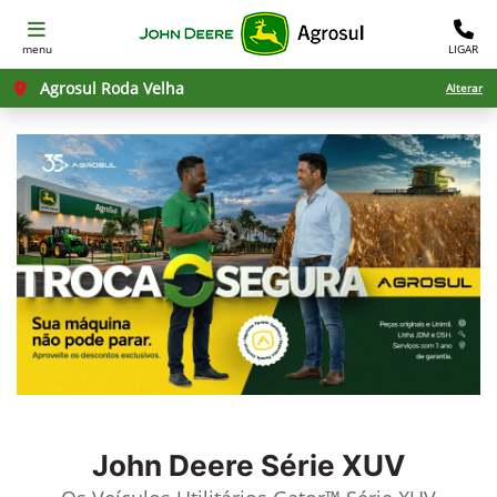
menu
LIGAR
Agrosul Roda Velha
Alterar
John Deere
Série XUV