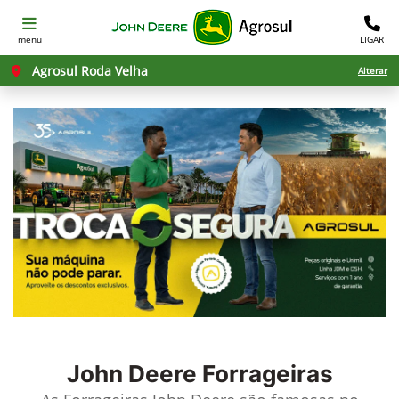
menu
LIGAR
Agrosul Roda Velha
Alterar
John Deere
Forrageiras