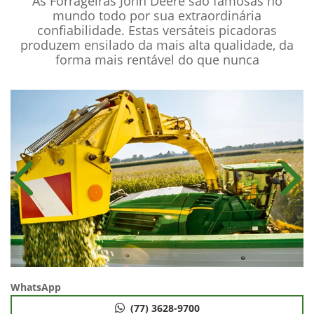
As Forrageiras John Deere são famosas no
mundo todo por sua extraordinária
confiabilidade. Estas versáteis picadoras
produzem ensilado da mais alta qualidade, da
forma mais rentável do que nunca
Anterior
Próx
WhatsApp
(77) 3628-9700