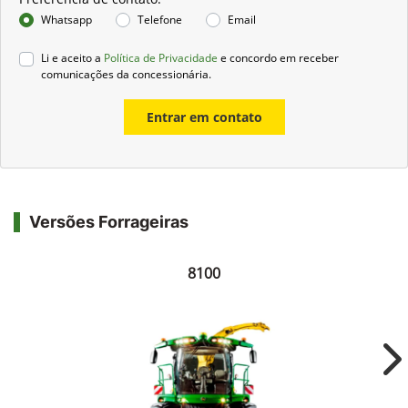
Whatsapp
Telefone
Email
Li e aceito a
Política de Privacidade
e concordo em receber
comunicações da concessionária.
Entrar em contato
Versões Forrageiras
8100
Ne