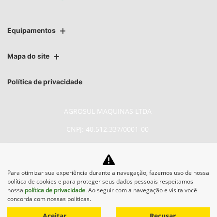
Equipamentos
Mapa do site
Política de privacidade
AGROSUL MAQUINAS LTDA
CNPJ: 40.512.337/0001-00
Para otimizar sua experiência durante a navegação, fazemos uso de nossa
política de cookies e para proteger seus dados pessoais respeitamos
No trânsito, enxergar o outro
nossa
política de privacidade
. Ao seguir com a navegação e visita você
concorda com nossas políticas.
salva vidas.
Aceitar
Recusar