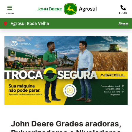
menu
LIGAR
Agrosul Roda Velha
Alterar
John Deere
Grades aradoras,