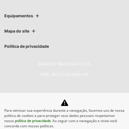
Equipamentos
Mapa do site
Política de privacidade
AGROSUL MAQUINAS LTDA
CNPJ: 40.512.337/0001-00
No trânsito, enxergar o outro
Para otimizar sua experiência durante a navegação, fazemos uso de nossa
política de cookies e para proteger seus dados pessoais respeitamos
salva vidas.
nossa
política de privacidade
. Ao seguir com a navegação e visita você
concorda com nossas políticas.