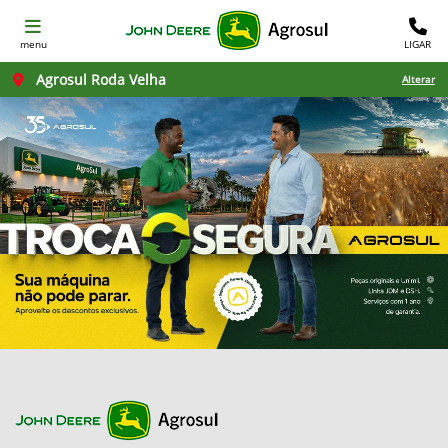
menu
LIGAR
Agrosul Roda Velha
Alterar