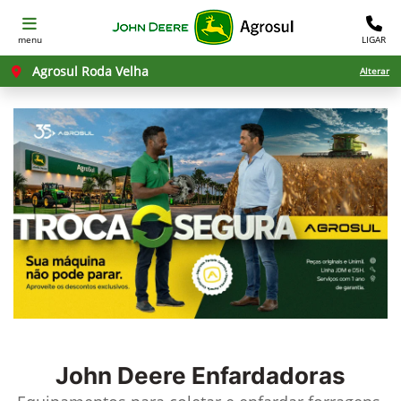
menu
LIGAR
Agrosul Roda Velha
Alterar
John Deere
Enfardadoras