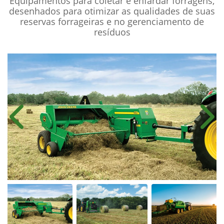
Equipamentos para coletar e enfardar forragens,
desenhados para otimizar as qualidades de suas
reservas forrageiras e no gerenciamento de
resíduos
Anterior
Próx