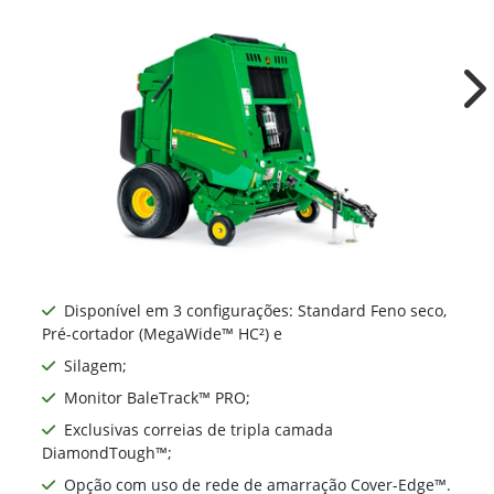
Ne
Disponível em 3 configurações: Standard Feno seco,
Pré-cortador (MegaWide™ HC²) e
Silagem;
Monitor BaleTrack™ PRO;
Exclusivas correias de tripla camada
DiamondTough™;
Opção com uso de rede de amarração Cover-Edge™.