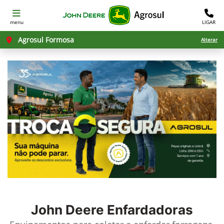
menu
LIGAR
Agrosul Formosa
Alterar
John Deere
Enfardadoras