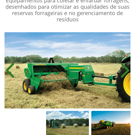
Equipamentos para coletar e enfardar forragens,
desenhados para otimizar as qualidades de suas
reservas forrageiras e no gerenciamento de
resíduos
Anterior
Próx