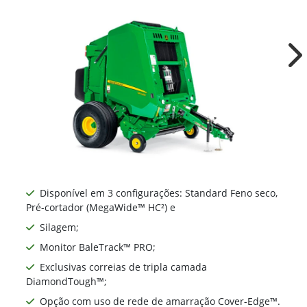
Ne
Disponível em 3 configurações: Standard Feno seco,
Pré-cortador (MegaWide™ HC²) e
Silagem;
Monitor BaleTrack™ PRO;
Exclusivas correias de tripla camada
DiamondTough™;
Opção com uso de rede de amarração Cover-Edge™.