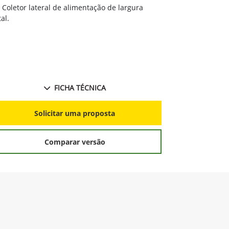
Coletor lateral de alimentação de largura
Sensor de 
tal.
a faixa de ní
Sistema Ba
ou remotamen
FICHA TÉCNICA
S
Solicitar uma proposta
Comparar versão