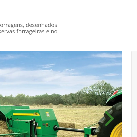
forragens, desenhados
servas forrageiras e no
Próximo