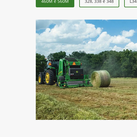
460M e 560M
328, 338 e 348
L34