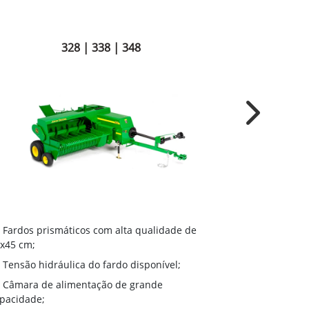
328 | 338 | 348
Next
Coletor Me
Fardos prismáticos com alta qualidade de
com melhor f
x45 cm;
culturas em l
Tensão hidráulica do fardo disponível;
vento;
Câmara de alimentação de grande
Opção de 
pacidade;
2,5m, o mais