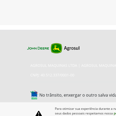
AGROSUL MAQUINAS LTDA | AGROSUL MAQUINA
CNPJ: 40.512.337/0001-00
No trânsito, enxergar o outro salva vid
Para otimizar sua experiência durante a n
seus dados pessoais respeitamos nossa
p