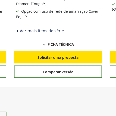
DiamondTough™;
to
er-
Opção com uso de rede de amarração Cover-
Edge™.
+ Ver mais itens de série
FICHA TÉCNICA
Solicitar uma proposta
Comparar versão