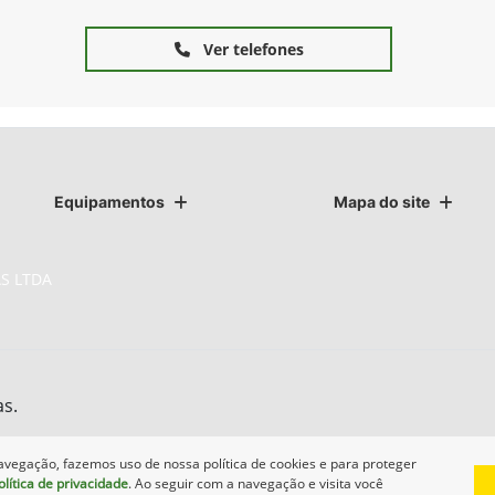
Ver telefones
Equipamentos
Mapa do site
S LTDA
as.
avegação, fazemos uso de nossa política de cookies e para proteger
olítica de privacidade
. Ao seguir com a navegação e visita você