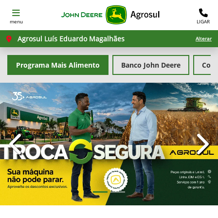
menu
LIGAR
Agrosul Luís Eduardo Magalhães
Alterar
Programa Mais Alimento
Banco John Deere
Cons
templates.template-01.components.carousel.texts.con
temp