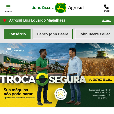
menu
LIGAR
Agrosul Luís Eduardo Magalhães
Alterar
Consórcio
Banco John Deere
John Deere Collecti