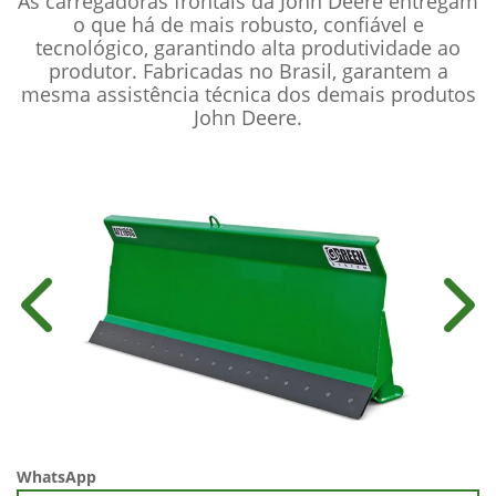
As carregadoras frontais da John Deere entregam
o que há de mais robusto, confiável e
tecnológico, garantindo alta produtividade ao
produtor. Fabricadas no Brasil, garantem a
mesma assistência técnica dos demais produtos
John Deere.
Anterior
Próx
WhatsApp