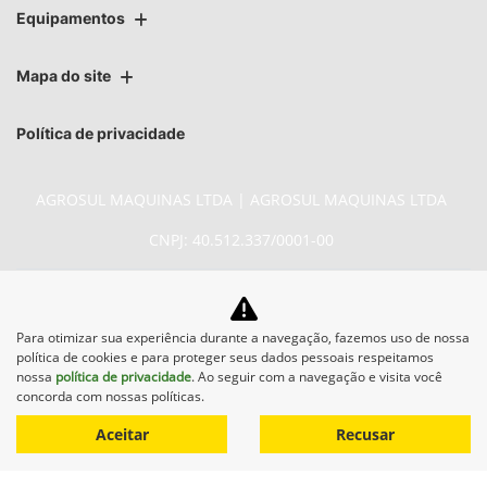
Equipamentos
Mapa do site
Política de privacidade
AGROSUL MAQUINAS LTDA | AGROSUL MAQUINAS LTDA
CNPJ: 40.512.337/0001-00
Para otimizar sua experiência durante a navegação, fazemos uso de nossa
política de cookies e para proteger seus dados pessoais respeitamos
No trânsito, enxergar o outro
nossa
política de privacidade
. Ao seguir com a navegação e visita você
concorda com nossas políticas.
salva vidas.
Aceitar
Recusar
Desenvolvido pela DEALERSPACE ® Direitos Reservados.