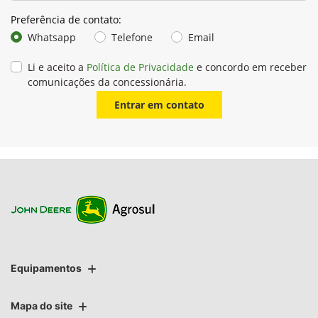
assumido pela John Deere junto aos seus clientes e usuários,
visando assegurar o funcionamento adequado dos
equipamentos e a substituição de peças que apresentem
falhas de material ou fabricação.
No Brasil, a John Deere conta com um Comitê de Garantia
formado por profissionais especializados, responsáveis por
analisar e aprovar os pedidos de reembolso relacionados à
garantia. As informações sobre garantias são
cuidadosamente registradas e analisadas para identificar e
solucionar os problemas mais frequentes no campo.
O Manual do Proprietário, entregue junto a cada produto John
Deere, contém todas as informações sobre a política de
garantia.