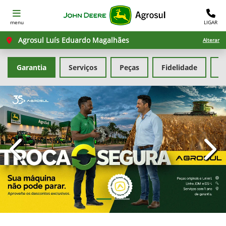
menu
LIGAR
Agrosul Luís Eduardo Magalhães
Alterar
Garantia
Serviços
Peças
Fidelidade
G