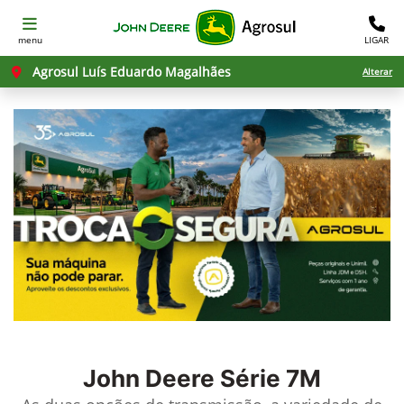
menu
LIGAR
Agrosul Luís Eduardo Magalhães
Alterar
John Deere
Série 7M