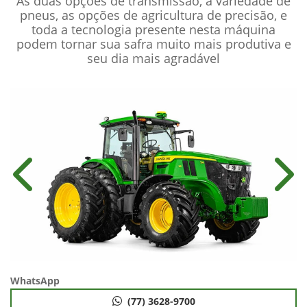
As duas opções de transmissão, a variedade de
pneus, as opções de agricultura de precisão, e
toda a tecnologia presente nesta máquina
podem tornar sua safra muito mais produtiva e
seu dia mais agradável
Anterior
Próx
WhatsApp
(77) 3628-9700