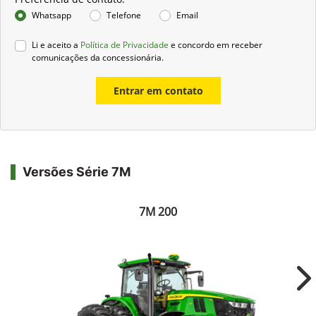
Whatsapp
Telefone
Email
Li e aceito a
Política de Privacidade
e concordo em receber
comunicações da concessionária.
Entrar em contato
Versões Série 7M
7M 200
Ne