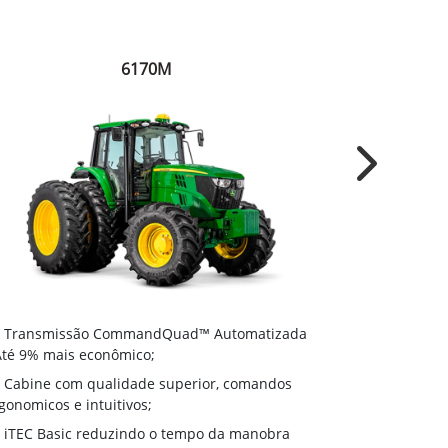
6170M
Next
Transmiss
Transmissão CommandQuad™ Automatizada
- Até 9% mais
Até 9% mais econômico;
Cabine com
Cabine com qualidade superior, comandos
ergonomicos e
gonomicos e intuitivos;
iTEC Basic
iTEC Basic reduzindo o tempo da manobra