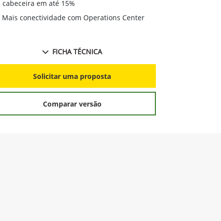
de cabeceira
 cabeceira em até 15%
Mais conec
Mais conectividade com Operations Center
FICHA TÉCNICA
S
Solicitar uma proposta
Comparar versão