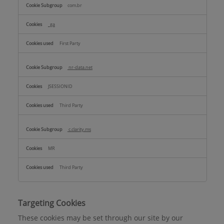
com.br
_ga
First Party
nr-data.net
JSESSIONID
Third Party
c.clarity.ms
MR
Third Party
Targeting Cookies
These cookies may be set through our site by our