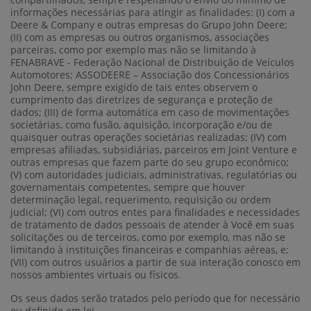
informações necessárias para atingir as finalidades: (I) com a
Deere & Company e outras empresas do Grupo John Deere;
(II) com as empresas ou outros organismos, associações
parceiras, como por exemplo mas não se limitando à
FENABRAVE - Federação Nacional de Distribuição de Veículos
Automotores; ASSODEERE – Associação dos Concessionários
John Deere, sempre exigido de tais entes observem o
cumprimento das diretrizes de segurança e proteção de
dados; (III) de forma automática em caso de movimentações
societárias, como fusão, aquisição, incorporação e/ou de
quaisquer outras operações societárias realizadas; (IV) com
empresas afiliadas, subsidiárias, parceiros em Joint Venture e
outras empresas que fazem parte do seu grupo econômico;
(V) com autoridades judiciais, administrativas, regulatórias ou
governamentais competentes, sempre que houver
determinação legal, requerimento, requisição ou ordem
judicial; (VI) com outros entes para finalidades e necessidades
de tratamento de dados pessoais de atender à Você em suas
solicitações ou de terceiros, como por exemplo, mas não se
limitando à instituições financeiras e companhias aéreas, e;
(VII) com outros usuários a partir de sua interação conosco em
nossos ambientes virtuais ou físicos.
Os seus dados serão tratados pelo período que for necessário
ou definido em lei.