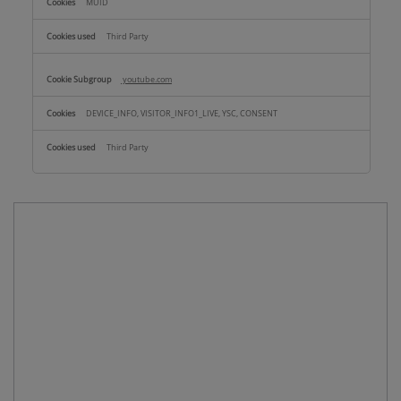
MUID
Third Party
youtube.com
DEVICE_INFO, VISITOR_INFO1_LIVE, YSC, CONSENT
Third Party