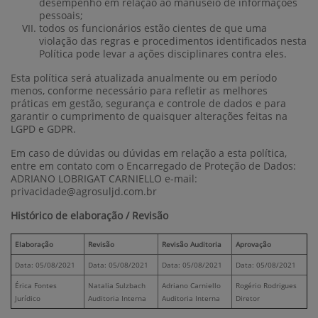
desempenho em relação ao manuseio de informações
pessoais;
todos os funcionários estão cientes de que uma
violação das regras e procedimentos identificados nesta
Política pode levar a ações disciplinares contra eles.
Esta política será atualizada anualmente ou em período
menos, conforme necessário para refletir as melhores
práticas em gestão, segurança e controle de dados e para
garantir o cumprimento de quaisquer alterações feitas na
LGPD e GDPR.
Em caso de dúvidas ou dúvidas em relação a esta política,
entre em contato com o Encarregado de Proteção de Dados:
ADRIANO LOBRIGAT CARNIELLO e-mail:
privacidade@agrosuljd.com.br
Histórico de elaboração / Revisão
Elaboração
Revisão
Revisão Auditoria
Aprovação
Data: 05/08/2021
Data: 05/08/2021
Data: 05/08/2021
Data: 05/08/2021
Érica Fontes
Natalia Sulzbach
Adriano Carniello
Rogério Rodrigues
Jurídico
Auditoria Interna
Auditoria Interna
Diretor