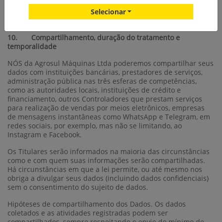
Selecionar
Todas as tecnologias utilizadas por nós sempre respeitarão os
termos desta Política de Privacidade.
10. Compartilhamento, duração do tratamento e
temporalidade
NÓS da Agrosul Máquinas Ltda poderemos compartilhar seus
dados com instituições bancárias, prestadores de serviços,
administração pública nas três esferas de competências,
como as autoridades locais, instituições de crédito e
financiamento, outros Controladores que prestam serviços
para realização de vendas por meios eletrônicos, empresas
de mensagens instantâneas como WhatsApp e Telegram, em
redes sociais, por exemplo, mas não se limitando, ao
Instagram e Facebook.
Os Titulares serão informados na maioria das circunstâncias
como e com quem suas informações serão compartilhadas.
Há circunstâncias em que a lei permite, ou até mesmo nos
obriga a divulgar seus dados (incluindo dados confidenciais)
sem o consentimento do sujeito de dados.
Hipóteses de compartilhamento dos Dados. Os dados
coletados e as atividades registradas podem ser
compartilhados, sempre respeitando o envio do mínimo de