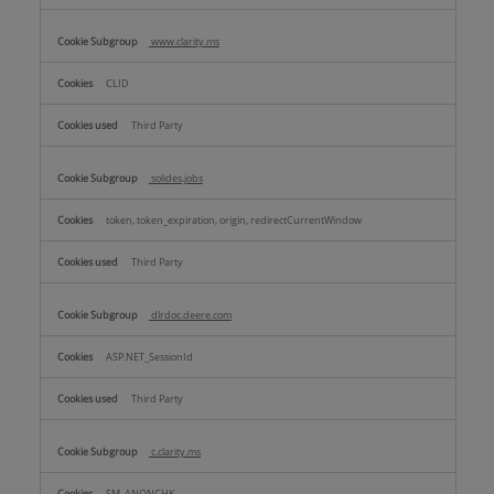
www.clarity.ms
CLID
Third Party
solides.jobs
token, token_expiration, origin, redirectCurrentWindow
Third Party
dlrdoc.deere.com
ASP.NET_SessionId
Third Party
c.clarity.ms
SM, ANONCHK