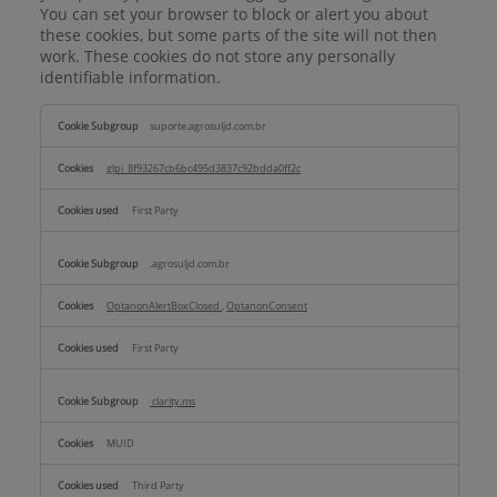
You can set your browser to block or alert you about
these cookies, but some parts of the site will not then
work. These cookies do not store any personally
identifiable information.
Strictly
suporte.agrosuljd.com.br
Necessary
Cookies
glpi_8f93267cb6bc495d3837c92bdda0ff2c
First Party
.agrosuljd.com.br
OptanonAlertBoxClosed
,
OptanonConsent
First Party
clarity.ms
MUID
Third Party