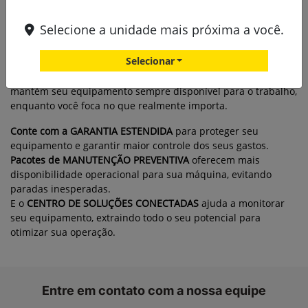
John Deere ProtectTM
Selecione a unidade mais próxima a você.
Não deixe que os desafios do dia a dia atrapalhem seus
Selecionar
negócios. Com o John Deere Protect, você ganha
previsibilidade nos custos, aumenta a produtividade e
mantém seu equipamento sempre disponível para o trabalho,
enquanto você foca no que realmente importa.
Conte com a GARANTIA ESTENDIDA
para proteger seu
equipamento e garantir maior controle dos seus gastos.
Pacotes de MANUTENÇÃO PREVENTIVA
oferecem mais
disponibilidade operacional para sua máquina, evitando
paradas inesperadas.
E o
CENTRO DE SOLUÇÕES CONECTADAS
ajuda a monitorar
seu equipamento, extraindo todo o seu potencial para
otimizar sua operação.
Entre em contato com a nossa equipe