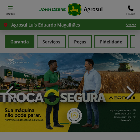
menu
LIGAR
Agrosul Luís Eduardo Magalhães
Alterar
Garantia
Serviços
Peças
Fidelidade
G
templates.template-01.components.carousel.texts.con
temp