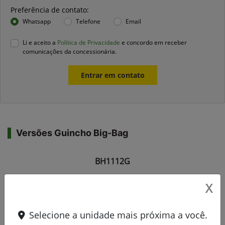
Preferência de contato:
Whatsapp
Telefone
Email
Li e aceito a
Política de Privacidade
e concordo em receber
comunicações da concessionária.
Entrar em contato
Versões Guincho Big-Bag
BH1112G
X
Selecione a unidade mais próxima a você.