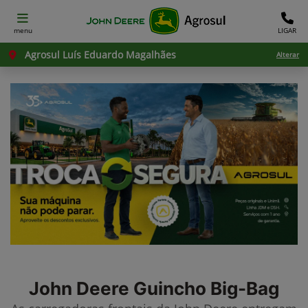
menu
LIGAR
Agrosul Luís Eduardo Magalhães
Alterar
John Deere
Guincho Big-Bag