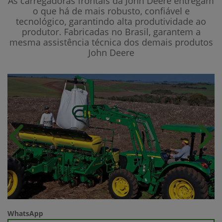
As carregadoras frontais da John Deere entregam
o que há de mais robusto, confiável e
tecnológico, garantindo alta produtividade ao
produtor. Fabricadas no Brasil, garantem a
mesma assistência técnica dos demais produtos
John Deere
Anterior
Próx
WhatsApp