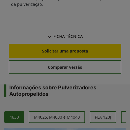
da pulverização.
FICHA TÉCNICA
Solicitar uma proposta
Comparar versão
Informações sobre Pulverizadores
Autopropelidos
4630
M4025, M4030 e M4040
PLA 120J
P