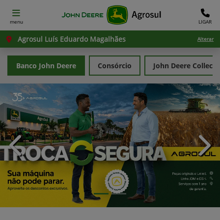
menu
LIGAR
Agrosul Luís Eduardo Magalhães
Alterar
Banco John Deere
Consórcio
John Deere Collecti
templates.template-01.components.carousel.texts.con
temp