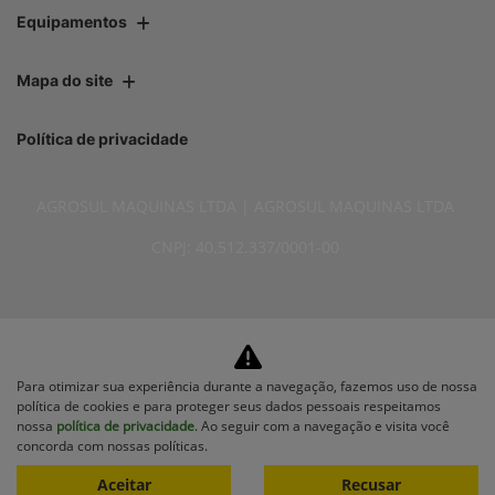
Equipamentos
Mapa do site
Política de privacidade
AGROSUL MAQUINAS LTDA | AGROSUL MAQUINAS LTDA
CNPJ: 40.512.337/0001-00
No trânsito, enxergar o outro
Para otimizar sua experiência durante a navegação, fazemos uso de nossa
política de cookies e para proteger seus dados pessoais respeitamos
salva vidas.
nossa
política de privacidade
. Ao seguir com a navegação e visita você
concorda com nossas políticas.
Aceitar
Recusar
Desenvolvido pela DEALERSPACE ® Direitos Reservados.