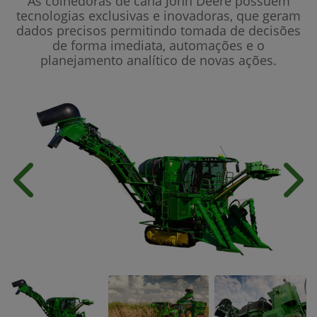
As colhedoras de cana John Deere possuem
tecnologias exclusivas e inovadoras, que geram
dados precisos permitindo tomada de decisões
de forma imediata, automações e o
planejamento analítico de novas ações.
Anterior
Próx