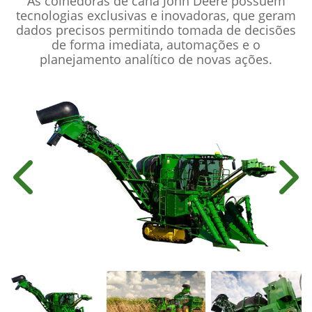
As colhedoras de cana John Deere possuem
tecnologias exclusivas e inovadoras, que geram
dados precisos permitindo tomada de decisões
de forma imediata, automações e o
planejamento analítico de novas ações.
Anterior
Próx