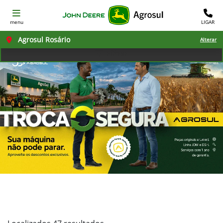
menu
LIGAR
Agrosul Rosário
Alterar
Filtrar