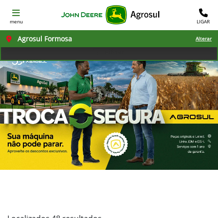
menu
LIGAR
Agrosul Formosa
Alterar
Filtrar