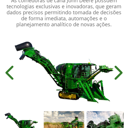
As colhedoras de cana John Deere possuem
tecnologias exclusivas e inovadoras, que geram
dados precisos permitindo tomada de decisões
de forma imediata, automações e o
planejamento analítico de novas ações.
Anterior
Próx