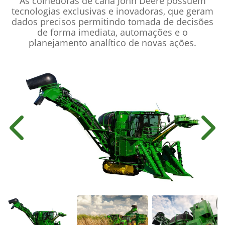
As colhedoras de cana John Deere possuem
tecnologias exclusivas e inovadoras, que geram
dados precisos permitindo tomada de decisões
de forma imediata, automações e o
planejamento analítico de novas ações.
Anterior
Próx