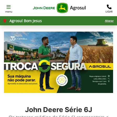
menu
LIGAR
Agrosul Bom Jesus
Alterar
John Deere
Série 6J