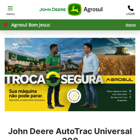
menu
LIGAR
Agrosul Bom Jesus
Alterar
John Deere
AutoTrac Universal