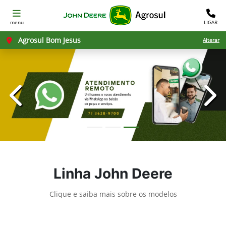
menu
LIGAR
Agrosul Bom Jesus
Alterar
templates.template-01.components.carousel.texts.con
temp
Linha John Deere
Clique e saiba mais sobre os modelos