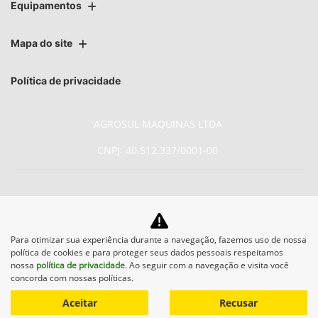
Equipamentos
Mapa do site
Política de privacidade
AGROSUL MAQUINAS LTDA
CNPJ: 40.512.337/0001-00
No trânsito, enxergar o outro
Para otimizar sua experiência durante a navegação, fazemos uso de nossa
política de cookies e para proteger seus dados pessoais respeitamos
salva vidas.
nossa
política de privacidade
. Ao seguir com a navegação e visita você
concorda com nossas políticas.
Aceitar
Recusar
Desenvolvido pela DEALERSPACE ® Direitos Reservados.