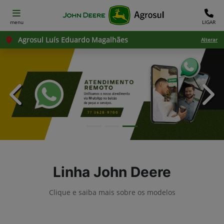
menu
LIGAR
Agrosul Luís Eduardo Magalhães
Alterar
templates.template-01.components.carousel.texts.con
temp
Linha John Deere
Clique e saiba mais sobre os modelos