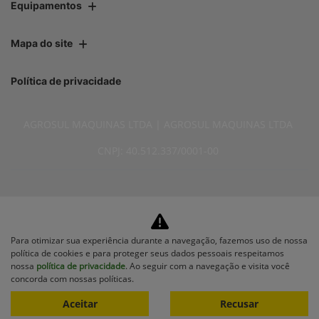
Equipamentos
Mapa do site
Política de privacidade
AGROSUL MAQUINAS LTDA | AGROSUL MAQUINAS LTDA
CNPJ: 40.512.337/0001-00
No trânsito, enxergar o outro
Para otimizar sua experiência durante a navegação, fazemos uso de nossa
política de cookies e para proteger seus dados pessoais respeitamos
salva vidas.
nossa
política de privacidade
. Ao seguir com a navegação e visita você
concorda com nossas políticas.
Aceitar
Recusar
Desenvolvido pela DEALERSPACE ® Direitos Reservados.