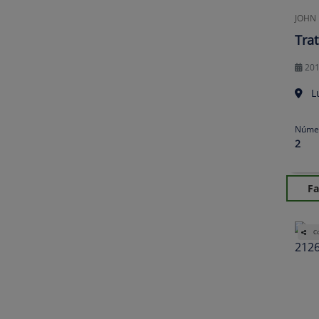
JOHN
Tra
20
L
Númer
2
Fa
Co