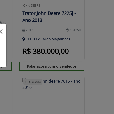
JOHN DEERE
j
Trator John Deere 7225j -
Ano 2013
12H
X
2013
18135H
Luís Eduardo Magalhães
R$ 380.000,00
dor
Falar agora com o vendedor
Compartilhar