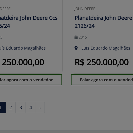
 DEERE
JOHN DEERE
natdeira John Deere Ccs
Planatdeira John Deere
6/24
2126/24
15
2015
uís Eduardo Magalhães
Luís Eduardo Magalhães
 250.000,00
R$ 250.000,00
lar agora com o vendedor
Falar agora com o vende
1
2
3
4
›