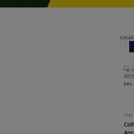
Local
‹
Co
CASE
Col
Ano