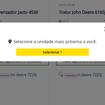
O
JOHN DEERE
verizador Jacto 4530
Trator John Deere 6165
20
2012
uís Eduardo Magalhães
Luís Eduardo Magalhães
Selecione a unidade mais próxima a você.
 900.000,00
R$ 300.000,00
Selecionar
lar agora com o vendedor
Falar agora com o vende
mpartilhar
Compartilhar