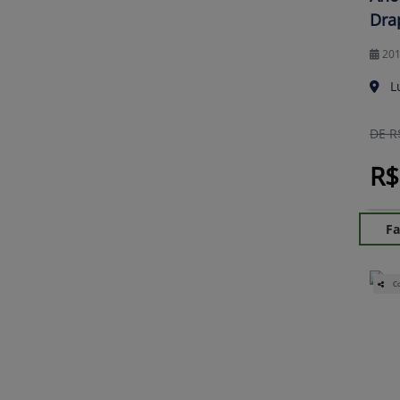
Dra
20
L
DE R
R$
Fa
Co