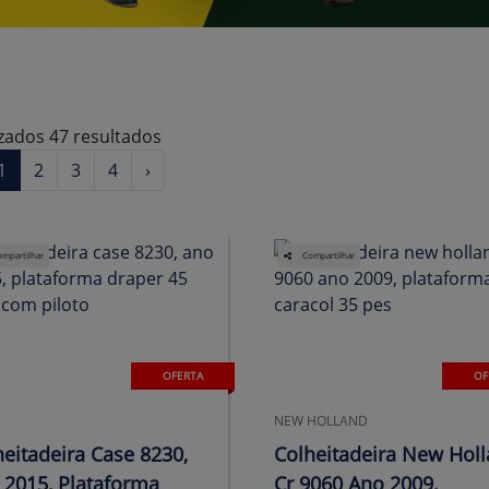
izados 47 resultados
1
2
3
4
›
mpartilhar
Compartilhar
OFERTA
OF
NEW HOLLAND
heitadeira Case 8230,
Colheitadeira New Hol
 2015, Plataforma
Cr 9060 Ano 2009,