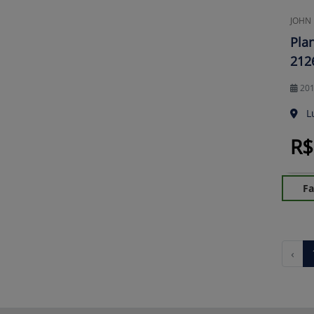
JOHN
Pla
212
20
L
R$
Fa
‹