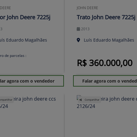
 DEERE
JOHN DEERE
tor John Deere 7225j
Trato John Deere 7225j
13
2013
uís Eduardo Magalhães
Luís Eduardo Magalhães
o de parcelas :
R$ 360.000,00
lar agora com o vendedor
Falar agora com o vende
mpartilhar
Compartilhar