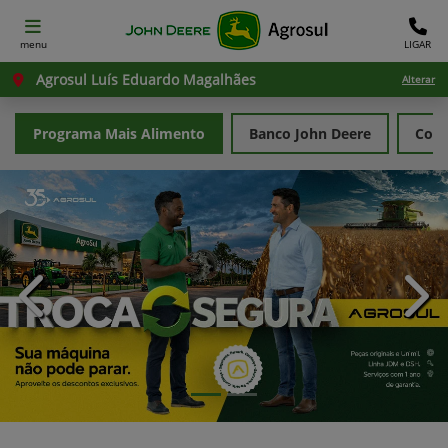
menu
LIGAR
Agrosul Luís Eduardo Magalhães
Alterar
Programa Mais Alimento
Banco John Deere
Cons
templates.template-01.components.carousel.texts.con
temp