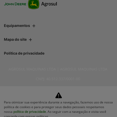
Equipamentos
Mapa do site
Política de privacidade
AGROSUL MAQUINAS LTDA | AGROSUL MAQUINAS LTDA
CNPJ: 40.512.337/0001-00
Para otimizar sua experiência durante a navegação, fazemos uso de nossa
política de cookies e para proteger seus dados pessoais respeitamos
No trânsito, enxergar o outro
nossa
política de privacidade
. Ao seguir com a navegação e visita você
concorda com nossas políticas.