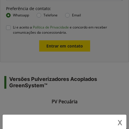
Preferência de contato:
Whatsapp
Telefone
Email
Li e aceito a
Política de Privacidade
e concordo em receber
comunicações da concessionária.
Entrar em contato
Versões Pulverizadores Acoplados
GreenSystem™
PV Pecuária
X