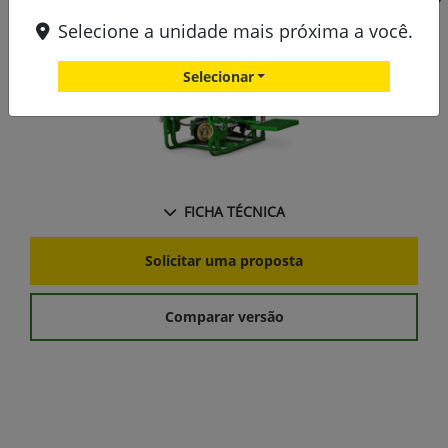
Ne
Selecione a unidade mais próxima a você.
Selecionar
FICHA TÉCNICA
Solicitar uma proposta
Comparar versão