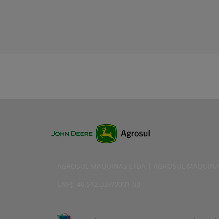
AGROSUL MAQUINAS LTDA | AGROSUL MAQUINA
CNPJ: 40.512.337/0001-00