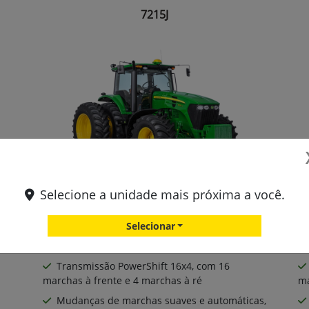
7215J
Selecione a unidade mais próxima a você.
Motor John Deere PowerTech de 6 cilindros e
6.8L, turboalimentado e pós-arrefecido
6.
Selecionar
Potência nominal de 215 cv, oferecendo um
desempenho robusto em trabalhos pesados
al
Transmissão PowerShift 16x4, com 16
marchas à frente e 4 marchas à ré
ma
Mudanças de marchas suaves e automáticas,