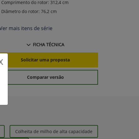
Comprimento do rotor: 312,4 cm
Compriment
Diâmetro do rotor: 76,2 cm
Diâmetro d
Ver mais itens de série
+ Ver mais i
FICHA TÉCNICA
X
Solicitar uma proposta
S
Comparar versão
Colheita de milho de alta capacidade