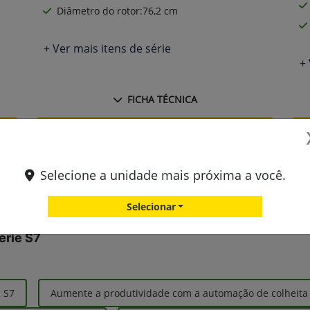
Diâmetro do rotor:76,2 cm
+ Ver mais itens de série
+ 
FICHA TÉCNICA
Solicitar uma proposta
Comparar versão
Selecione a unidade mais próxima a você.
Selecionar
erie S7
s S7
Aumente a produtividade com a automação de colheita