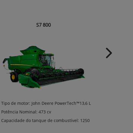
S7 800
Next
Tipo de motor: John Deere PowerTech™13,6 L
Tipo de mo
Potência Nominal: 473 cv
Potência N
Capacidade do tanque de combustível: 1250
Capacidade
L