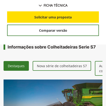
FICHA TÉCNICA
Solicitar uma proposta
Comparar versão
Informações sobre Colheitadeiras Serie S7
Destaques
Nova série de colheitadeiras S7
Aum
colh