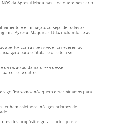
so, NÓS da Agrosul Máquinas Ltda queremos ser o
tilhamento e eliminação, ou seja, de todas as
angem a Agrosul Máquinas Ltda, incluindo-se as
mos abertos com as pessoas e forneceremos
cia gera para o Titular o direito a ser
te da razão ou da natureza desse
 parceiros e outros.
ue significa somos nós quem determinamos para
os tenham coletados, nós gostaríamos de
dade.
res dos propósitos gerais, princípios e