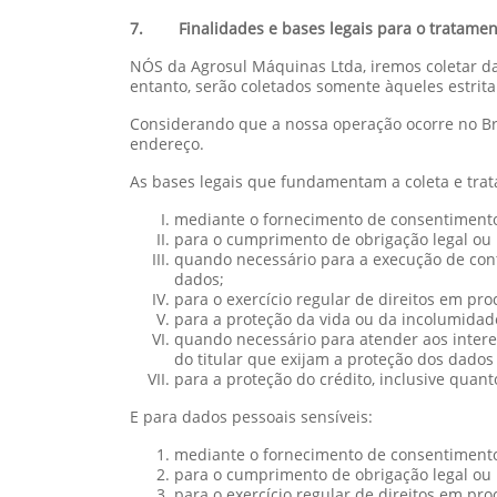
7. Finalidades e bases legais para o tratamen
NÓS da Agrosul Máquinas Ltda, iremos coletar dad
entanto, serão coletados somente àqueles estri
Considerando que a nossa operação ocorre no Bra
endereço.
As bases legais que fundamentam a coleta e tra
mediante o fornecimento de consentimento 
para o cumprimento de obrigação legal ou r
quando necessário para a execução de contr
dados;
para o exercício regular de direitos em proc
para a proteção da vida ou da incolumidade 
quando necessário para atender aos interes
do titular que exijam a proteção dos dados
para a proteção do crédito, inclusive quant
E para dados pessoais sensíveis:
mediante o fornecimento de consentimento 
para o cumprimento de obrigação legal ou r
para o exercício regular de direitos em proc