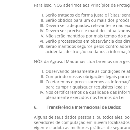
Para isso, NÓS aderimos aos Princípios de Prot
Serão tratados de forma justa e lícitas; s
Serão obtidos para um ou mais dos propósit
Devem ser adequados, relevantes e não exc
Devem ser precisos e mantidos atualizados
Não serão mantidos por mais tempo do que
Serão processados em observância dos dire
Serão mantidos seguros pelos Controladore
acidental, destruição ou danos a informaçõ
NÓS da Agrosul Máquinas Ltda faremos uma gestão
Observando plenamente as condições relati
Cumprindo nossas obrigações legais para e
Coletaremos e processaremos as informaçõ
para cumprir quaisquer requisitos legais;
Nos certificaremos da qualidade das inform
plenamente exercidos nos termos da Lei.
6. Transferência Internacional de Dados:
Alguns de seus dados pessoais, ou todos eles, p
servidores de computação em nuvem localizados f
vigente e adota as melhores práticas de seguranç