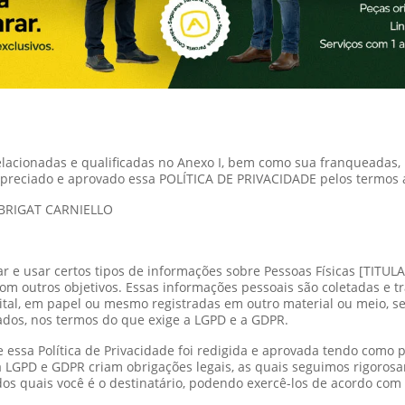
elacionadas e qualificadas no Anexo I, bem como sua franqueadas
 apreciado e aprovado essa POLÍTICA DE PRIVACIDADE pelos termos a
OBRIGAT CARNIELLO
r e usar certos tipos de informações sobre Pessoas Físicas [TITU
 com outros objetivos. Essas informações pessoais são coletadas 
tal, em papel ou mesmo registradas em outro material ou meio, s
ados, nos termos do que exige a LGPD e a GDPR.
essa Política de Privacidade foi redigida e aprovada tendo como
 LGPD e GDPR criam obrigações legais, as quais seguimos rigorosam
dos quais você é o destinatário, podendo exercê-los de acordo com