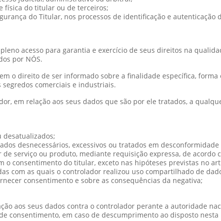
física do titular ou de terceiros;
gurança do Titular, nos processos de identificação e autenticação 
eno acesso para garantia e exercício de seus direitos na qualidad
dos por NÓS.
 tem o direito de ser informado sobre a finalidade específica, for
 segredos comerciais e industriais.
ador, em relação aos seus dados que são por ele tratados, a qualq
u desatualizados;
ados desnecessários, excessivos ou tratados em desconformidade 
r de serviço ou produto, mediante requisição expressa, de acordo
o consentimento do titular, exceto nas hipóteses previstas no art.
das com as quais o controlador realizou uso compartilhado de dad
ornecer consentimento e sobre as consequências da negativa;
elação aos seus dados contra o controlador perante a autoridade na
e consentimento, em caso de descumprimento ao disposto nesta 