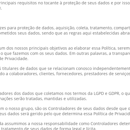
rincipais requisitos no tocante à proteção de seus dados e por is
ê.
rizes para proteção de dados, aquisição, coleta, tratamento, compar
bmetidos seus dados, sendo que as regras aqui estabelecidas abr
 dos nossos principais objetivos ao elaborar essa Política, sere
 o que fazemos com os seus dados. Em outras palavras, a transparên
de Privacidade.
CAS titulares de dados que se relacionam conosco independentemen
o a colaboradores, clientes, fornecedores, prestadores de serviços,
adores dos dados que coletamos nos termos da LGPD e GDPR, o q
mações serão tratadas, mantidas e utilizadas.
rmam o nosso grupo, são os Controladores de seus dados desde que 
seus dados será gerido pelo que determina essa Política de Privaci
a assumimos a nossa responsabilidade como Controladores detento
 tratamento de seus dados de forma legal e lícita.