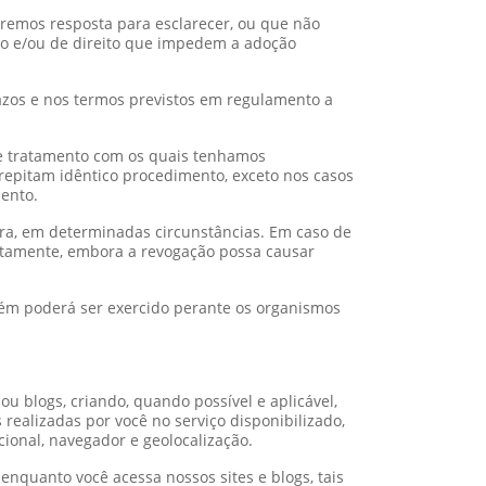
remos resposta para esclarecer, ou que não
to e/ou de direito que impedem a adoção
razos e nos termos previstos em regulamento a
e tratamento com os quais tenhamos
repitam idêntico procedimento, exceto nos casos
ento.
ora, em determinadas circunstâncias. Em caso de
itamente, embora a revogação possa causar
mbém poderá ser exercido perante os organismos
 ou blogs, criando, quando possível e aplicável,
s realizadas por você no serviço disponibilizado,
cional, navegador e geolocalização.
enquanto você acessa nossos sites e blogs, tais