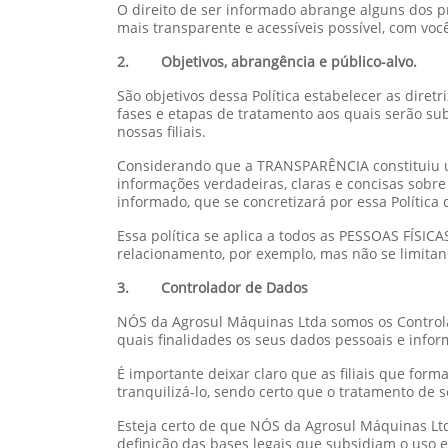
O direito de ser informado abrange alguns dos p
mais transparente e acessíveis possível, com voc
2. Objetivos, abrangência e público-alvo.
São objetivos dessa Política estabelecer as diret
fases e etapas de tratamento aos quais serão su
nossas filiais.
Considerando que a TRANSPARÊNCIA constituiu um
informações verdadeiras, claras e concisas sobre
informado, que se concretizará por essa Política 
Essa política se aplica a todos as PESSOAS FÍSI
relacionamento, por exemplo, mas não se limitand
3. Controlador de Dados
NÓS da Agrosul Máquinas Ltda somos os Control
quais finalidades os seus dados pessoais e infor
É importante deixar claro que as filiais que fo
tranquilizá-lo, sendo certo que o tratamento de 
Esteja certo de que NÓS da Agrosul Máquinas Ltd
definição das bases legais que subsidiam o uso e