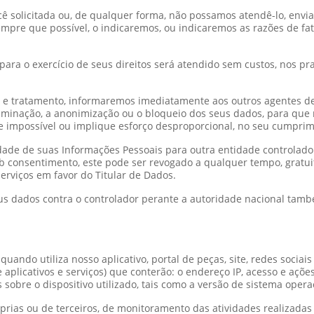
 solicitada ou, de qualquer forma, não possamos atendê-lo, envia
mpre que possível, o indicaremos, ou indicaremos as razões de fa
ara o exercício de seus direitos será atendido sem custos, nos p
s e tratamento, informaremos imediatamente aos outros agentes d
liminação, a anonimização ou o bloqueio dos seus dados, para que 
impossível ou implique esforço desproporcional, no seu cumprim
lidade de suas Informações Pessoais para outra entidade controlad
ob consentimento, este pode ser revogado a qualquer tempo, gratu
erviços em favor do Titular de Dados.
 seus dados contra o controlador perante a autoridade nacional ta
uando utiliza nosso aplicativo, portal de peças, site, redes sociais
e aplicativos e serviços) que conterão: o endereço IP, acesso e açõe
sobre o dispositivo utilizado, tais como a versão de sistema opera
rias ou de terceiros, de monitoramento das atividades realizadas 