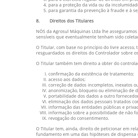
para a proteção da vida ou da incolumidade 
para garantia da prevenção à fraude e à se
8. Direitos dos Titulares
NÓS da Agrosul Máquinas Ltda lhe asseguramos pl
sensíveis que eventualmente tenham sido coleta
O Titular, com base no princípio do livre acesso,
resguardados os direitos do Controlador sobre os
O Titular também tem direito a obter do control
confirmação da existência de tratamento;
acesso aos dados;
correção de dados incompletos, inexatos o
anonimização, bloqueio ou eliminação de d
portabilidade dos dados a outro fornecedo
eliminação dos dados pessoais tratados com 
informação das entidades públicas e priva
informação sobre a possibilidade de não f
revogação do consentimento.
O Titular tem, ainda, direito de peticionar em r
fundamento em uma das hipóteses de dispensa d