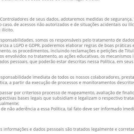
Controladores de seus dados, adotaremos medidas de segurança, té
 caso, de acessos não autorizados e de situações acidentais ou ilí
lícito.
ponsabilidades, somos os responsáveis pelo tratamento de dados
toriza a LGPD e GDPR, poderemos elaborar regras de boas práticas
ento, os procedimentos, incluindo reclamações e petições de Titu
rsos envolvidos no tratamento, as ações educativas, os mecanismos 
ados pessoais, que poderão estar descritas nessa Política, em s
esponsabilidade imediata de todos os nossos colaboradores, presta
ítica, a partir da execução de processos e monitoramentos descrito
assar por criterioso processo de mapeamento, avaliação de final
spectivas bases legais que subsidiam e legalizam o respectivo trat
nualmente;
de não aderência a essa Política, tal fato deve ser informado im
 informações e dados pessoais são tratados legalmente e corret