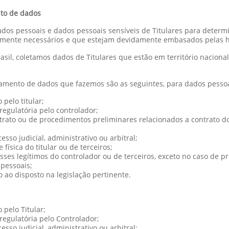
to de dados
os pessoais e dados pessoais sensíveis de Titulares para determi
tamente necessários e que estejam devidamente embasados pelas hi
sil, coletamos dados de Titulares que estão em território nacion
tamento de dados que fazemos são as seguintes, para dados pessoa
pelo titular;
egulatória pelo controlador;
ato ou de procedimentos preliminares relacionados a contrato do qu
esso judicial, administrativo ou arbitral;
física do titular ou de terceiros;
ses legítimos do controlador ou de terceiros, exceto no caso de p
 pessoais;
o ao disposto na legislação pertinente.
pelo Titular;
egulatória pelo Controlador;
esso judicial, administrativo ou arbitral;