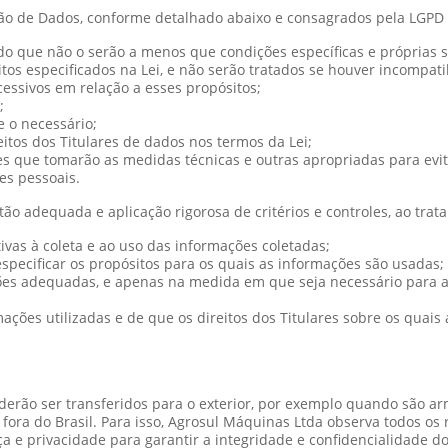
eção de Dados, conforme detalhado abaixo e consagrados pela LGPD
endo que não o serão a menos que condições específicas e próprias 
os especificados na Lei, e não serão tratados se houver incompati
essivos em relação a esses propósitos;
;
 o necessário;
itos dos Titulares de dados nos termos da Lei;
s que tomarão as medidas técnicas e outras apropriadas para evita
es pessoais.
 adequada e aplicação rigorosa de critérios e controles, ao trat
vas à coleta e ao uso das informações coletadas;
specificar os propósitos para os quais as informações são usadas;
es adequadas, e apenas na medida em que seja necessário para a
ações utilizadas e de que os direitos dos Titulares sobre os quai
oderão ser transferidos para o exterior, por exemplo quando são
ora do Brasil. Para isso, Agrosul Máquinas Ltda observa todos os 
a e privacidade para garantir a integridade e confidencialidade d