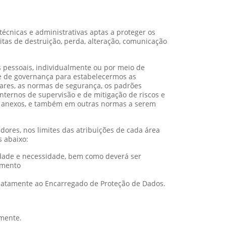
cnicas e administrativas aptas a proteger os
citas de destruição, perda, alteração, comunicação
 pessoais, individualmente ou por meio de
 e de governança para estabelecermos as
lares, as normas de segurança, os padrões
internos de supervisão e de mitigação de riscos e
eus anexos, e também em outras normas a serem
dores, nos limites das atribuições de cada área
s abaixo:
idade e necessidade, bem como deverá ser
amento
ediatamente ao Encarregado de Proteção de Dados.
amente.