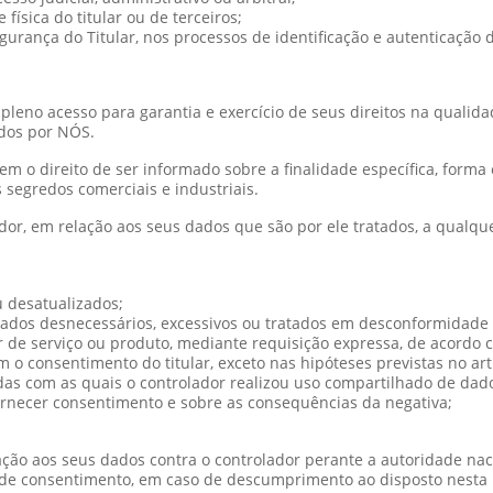
física do titular ou de terceiros;
gurança do Titular, nos processos de identificação e autenticação 
eno acesso para garantia e exercício de seus direitos na qualidad
dos por NÓS.
 tem o direito de ser informado sobre a finalidade específica, for
 segredos comerciais e industriais.
ador, em relação aos seus dados que são por ele tratados, a qualq
u desatualizados;
ados desnecessários, excessivos ou tratados em desconformidade 
r de serviço ou produto, mediante requisição expressa, de acordo
o consentimento do titular, exceto nas hipóteses previstas no art.
das com as quais o controlador realizou uso compartilhado de dad
ornecer consentimento e sobre as consequências da negativa;
elação aos seus dados contra o controlador perante a autoridade na
e consentimento, em caso de descumprimento ao disposto nesta 