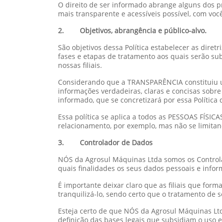
O direito de ser informado abrange alguns dos p
mais transparente e acessíveis possível, com voc
2. Objetivos, abrangência e público-alvo.
São objetivos dessa Política estabelecer as diret
fases e etapas de tratamento aos quais serão su
nossas filiais.
Considerando que a TRANSPARÊNCIA constituiu um
informações verdadeiras, claras e concisas sobre
informado, que se concretizará por essa Política 
Essa política se aplica a todos as PESSOAS FÍSI
relacionamento, por exemplo, mas não se limitand
3. Controlador de Dados
NÓS da Agrosul Máquinas Ltda somos os Control
quais finalidades os seus dados pessoais e infor
É importante deixar claro que as filiais que fo
tranquilizá-lo, sendo certo que o tratamento de 
Esteja certo de que NÓS da Agrosul Máquinas Ltd
definição das bases legais que subsidiam o uso e