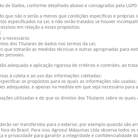
eção de Dados, conforme detalhado abaixo e consagrados pela LGPD
endo que não o serão a menos que condições específicas e próprias 
os especificados na Lei, e não serão tratados se houver incompati
essivos em relação a esses propósitos;
;
 o necessário;
itos dos Titulares de dados nos termos da Lei;
s que tomarão as medidas técnicas e outras apropriadas para evita
es pessoais.
 adequada e aplicação rigorosa de critérios e controles, ao trat
vas à coleta e ao uso das informações coletadas;
specificar os propósitos para os quais as informações são usadas;
es adequadas, e apenas na medida em que seja necessário para a
ações utilizadas e de que os direitos dos Titulares sobre os quai
oderão ser transferidos para o exterior, por exemplo quando são
ora do Brasil. Para isso, Agrosul Máquinas Ltda observa todos os 
a e privacidade para garantir a integridade e confidencialidade d