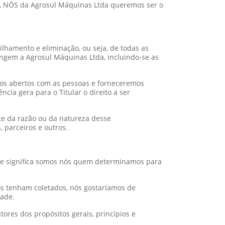
so, NÓS da Agrosul Máquinas Ltda queremos ser o
tilhamento e eliminação, ou seja, de todas as
angem a Agrosul Máquinas Ltda, incluindo-se as
mos abertos com as pessoas e forneceremos
cia gera para o Titular o direito a ser
te da razão ou da natureza desse
 parceiros e outros.
ue significa somos nós quem determinamos para
os tenham coletados, nós gostaríamos de
dade.
res dos propósitos gerais, princípios e