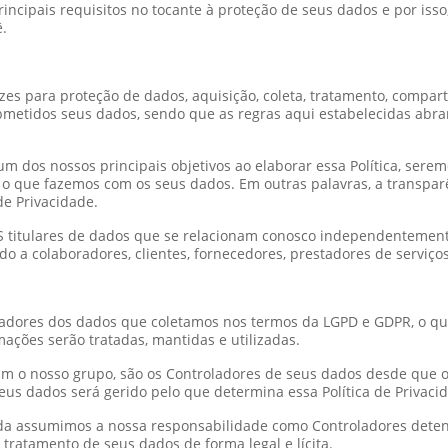
rincipais requisitos no tocante à proteção de seus dados e por is
ê.
rizes para proteção de dados, aquisição, coleta, tratamento, compar
bmetidos seus dados, sendo que as regras aqui estabelecidas abr
 dos nossos principais objetivos ao elaborar essa Política, sere
 o que fazemos com os seus dados. Em outras palavras, a transparên
de Privacidade.
CAS titulares de dados que se relacionam conosco independentemen
o a colaboradores, clientes, fornecedores, prestadores de serviços,
adores dos dados que coletamos nos termos da LGPD e GDPR, o q
mações serão tratadas, mantidas e utilizadas.
rmam o nosso grupo, são os Controladores de seus dados desde que 
seus dados será gerido pelo que determina essa Política de Privaci
a assumimos a nossa responsabilidade como Controladores detento
 tratamento de seus dados de forma legal e lícita.