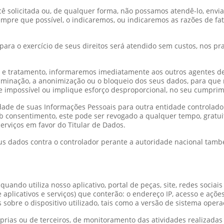
 solicitada ou, de qualquer forma, não possamos atendê-lo, envia
mpre que possível, o indicaremos, ou indicaremos as razões de fa
ara o exercício de seus direitos será atendido sem custos, nos p
s e tratamento, informaremos imediatamente aos outros agentes d
liminação, a anonimização ou o bloqueio dos seus dados, para que 
impossível ou implique esforço desproporcional, no seu cumprim
lidade de suas Informações Pessoais para outra entidade controlad
ob consentimento, este pode ser revogado a qualquer tempo, gratu
erviços em favor do Titular de Dados.
 seus dados contra o controlador perante a autoridade nacional ta
uando utiliza nosso aplicativo, portal de peças, site, redes sociais
e aplicativos e serviços) que conterão: o endereço IP, acesso e açõe
sobre o dispositivo utilizado, tais como a versão de sistema opera
rias ou de terceiros, de monitoramento das atividades realizadas 