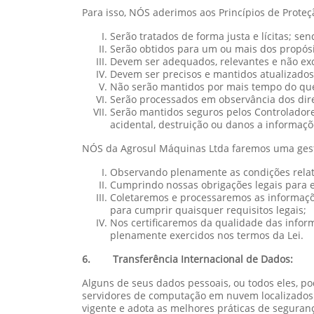
Para isso, NÓS aderimos aos Princípios de Prot
Serão tratados de forma justa e lícitas; s
Serão obtidos para um ou mais dos propósit
Devem ser adequados, relevantes e não exc
Devem ser precisos e mantidos atualizados
Não serão mantidos por mais tempo do que
Serão processados em observância dos dire
Serão mantidos seguros pelos Controladore
acidental, destruição ou danos a informaçõ
NÓS da Agrosul Máquinas Ltda faremos uma gestão
Observando plenamente as condições relati
Cumprindo nossas obrigações legais para e
Coletaremos e processaremos as informaçõ
para cumprir quaisquer requisitos legais;
Nos certificaremos da qualidade das inform
plenamente exercidos nos termos da Lei.
6. Transferência Internacional de Dados:
Alguns de seus dados pessoais, ou todos eles, p
servidores de computação em nuvem localizados f
vigente e adota as melhores práticas de seguranç