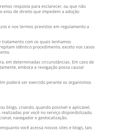
remos resposta para esclarecer, ou que não
to e/ou de direito que impedem a adoção
razos e nos termos previstos em regulamento a
e tratamento com os quais tenhamos
repitam idêntico procedimento, exceto nos casos
ento.
ora, em determinadas circunstâncias. Em caso de
itamente, embora a revogação possa causar
mbém poderá ser exercido perante os organismos
 ou blogs, criando, quando possível e aplicável,
s realizadas por você no serviço disponibilizado,
cional, navegador e geolocalização.
enquanto você acessa nossos sites e blogs, tais