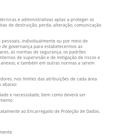
cnicas e administrativas aptas a proteger os
citas de destruição, perda, alteração, comunicação
 pessoais, individualmente ou por meio de
 e de governança para estabelecermos as
lares, as normas de segurança, os padrões
internos de supervisão e de mitigação de riscos e
eus anexos, e também em outras normas a serem
dores, nos limites das atribuições de cada área
s abaixo:
idade e necessidade, bem como deverá ser
amento
ediatamente ao Encarregado de Proteção de Dados.
amente.