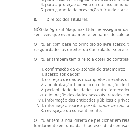
para a proteção da vida ou da incolumidade 
para garantia da prevenção à fraude e à se
8. Direitos dos Titulares
NÓS da Agrosul Máquinas Ltda lhe asseguramos pl
sensíveis que eventualmente tenham sido coleta
O Titular, com base no princípio do livre acesso,
resguardados os direitos do Controlador sobre os
O Titular também tem direito a obter do control
confirmação da existência de tratamento;
acesso aos dados;
correção de dados incompletos, inexatos o
anonimização, bloqueio ou eliminação de d
portabilidade dos dados a outro fornecedo
eliminação dos dados pessoais tratados com 
informação das entidades públicas e priva
informação sobre a possibilidade de não f
revogação do consentimento.
O Titular tem, ainda, direito de peticionar em r
fundamento em uma das hipóteses de dispensa d