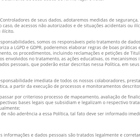
Controladores de seus dados, adotaremos medidas de segurança, té
 caso, de acessos não autorizados e de situações acidentais ou ilí
lícito.
ponsabilidades, somos os responsáveis pelo tratamento de dados
toriza a LGPD e GDPR, poderemos elaborar regras de boas práticas
ento, os procedimentos, incluindo reclamações e petições de Titu
rsos envolvidos no tratamento, as ações educativas, os mecanismos 
ados pessoais, que poderão estar descritas nessa Política, em s
esponsabilidade imediata de todos os nossos colaboradores, presta
ítica, a partir da execução de processos e monitoramentos descrito
assar por criterioso processo de mapeamento, avaliação de final
spectivas bases legais que subsidiam e legalizam o respectivo trat
nualmente;
de não aderência a essa Política, tal fato deve ser informado im
 informações e dados pessoais são tratados legalmente e corret