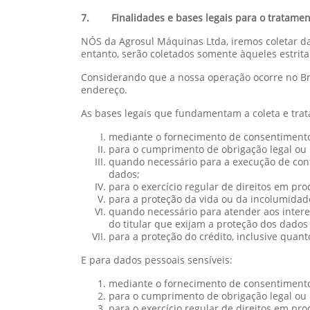
7. Finalidades e bases legais para o tratamen
NÓS da Agrosul Máquinas Ltda, iremos coletar dad
entanto, serão coletados somente àqueles estri
Considerando que a nossa operação ocorre no Bra
endereço.
As bases legais que fundamentam a coleta e tra
mediante o fornecimento de consentimento 
para o cumprimento de obrigação legal ou r
quando necessário para a execução de contr
dados;
para o exercício regular de direitos em proc
para a proteção da vida ou da incolumidade 
quando necessário para atender aos interes
do titular que exijam a proteção dos dados
para a proteção do crédito, inclusive quant
E para dados pessoais sensíveis:
mediante o fornecimento de consentimento 
para o cumprimento de obrigação legal ou r
para o exercício regular de direitos em proc