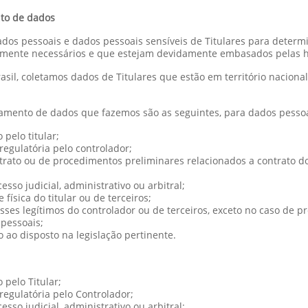
to de dados
os pessoais e dados pessoais sensíveis de Titulares para determi
tamente necessários e que estejam devidamente embasados pelas hi
sil, coletamos dados de Titulares que estão em território nacion
tamento de dados que fazemos são as seguintes, para dados pessoa
pelo titular;
egulatória pelo controlador;
ato ou de procedimentos preliminares relacionados a contrato do qu
esso judicial, administrativo ou arbitral;
física do titular ou de terceiros;
ses legítimos do controlador ou de terceiros, exceto no caso de p
 pessoais;
o ao disposto na legislação pertinente.
pelo Titular;
egulatória pelo Controlador;
esso judicial, administrativo ou arbitral;