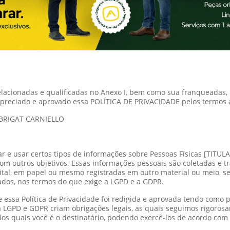
elacionadas e qualificadas no Anexo I, bem como sua franqueadas
 apreciado e aprovado essa POLÍTICA DE PRIVACIDADE pelos termos a
OBRIGAT CARNIELLO
r e usar certos tipos de informações sobre Pessoas Físicas [TITU
 com outros objetivos. Essas informações pessoais são coletadas 
tal, em papel ou mesmo registradas em outro material ou meio, s
ados, nos termos do que exige a LGPD e a GDPR.
essa Política de Privacidade foi redigida e aprovada tendo como
 LGPD e GDPR criam obrigações legais, as quais seguimos rigorosam
dos quais você é o destinatário, podendo exercê-los de acordo com