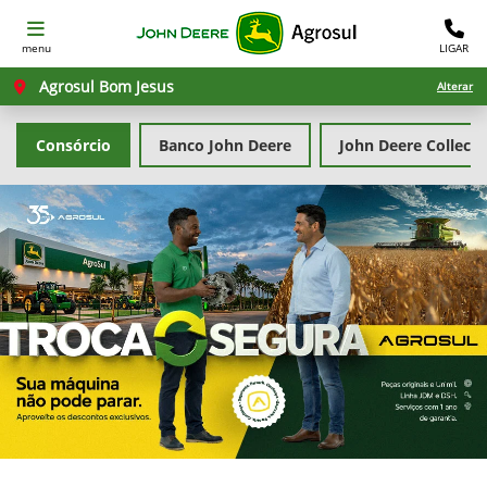
menu
LIGAR
Agrosul Bom Jesus
Alterar
Consórcio
Banco John Deere
John Deere Collecti