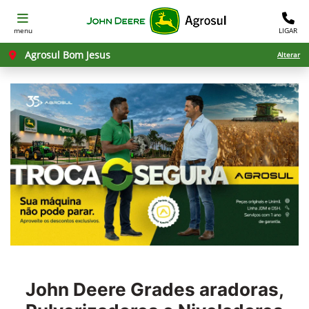
menu
LIGAR
Agrosul Bom Jesus
Alterar
John Deere
Grades aradoras,