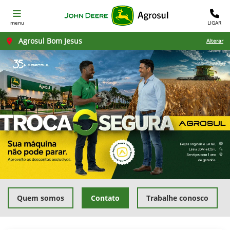
menu
LIGAR
Agrosul Bom Jesus
Alterar
Quem somos
Contato
Trabalhe conosco