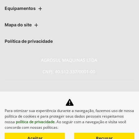
Equipamentos
Mapa do site
Política de privacidade
AGROSUL MAQUINAS LTDA
CNPJ: 40.512.337/0001-00
No trânsito, enxergar o outro
Para otimizar sua experiência durante a navegação, fazemos uso de nossa
política de cookies e para proteger seus dados pessoais respeitamos
salva vidas.
nossa
política de privacidade
. Ao seguir com a navegação e visita você
concorda com nossas políticas.
Aceitar
Recusar