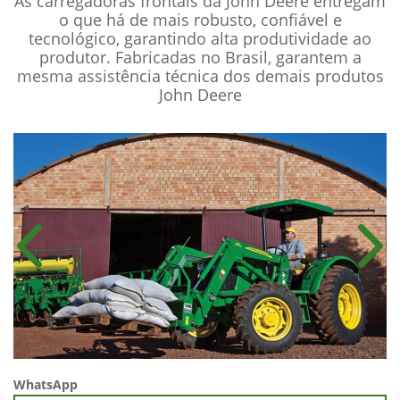
As carregadoras frontais da John Deere entregam
o que há de mais robusto, confiável e
tecnológico, garantindo alta produtividade ao
produtor. Fabricadas no Brasil, garantem a
mesma assistência técnica dos demais produtos
John Deere
Anterior
Próx
WhatsApp