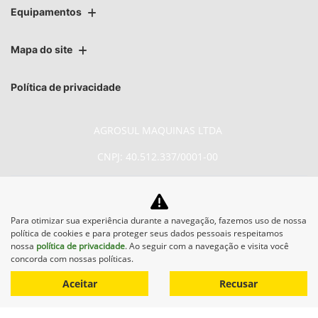
Equipamentos
Mapa do site
Política de privacidade
AGROSUL MAQUINAS LTDA
CNPJ: 40.512.337/0001-00
Para otimizar sua experiência durante a navegação, fazemos uso de nossa
política de cookies e para proteger seus dados pessoais respeitamos
No trânsito, enxergar o outro
nossa
política de privacidade
. Ao seguir com a navegação e visita você
concorda com nossas políticas.
salva vidas.
Aceitar
Recusar
Desenvolvido pela DEALERSPACE ® Direitos Reservados.