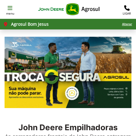
menu
LIGAR
Agrosul Bom Jesus
Alterar
John Deere
Empilhadoras