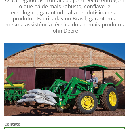
As carregadoras frontais da John Deere entregam
o que há de mais robusto, confiável e
tecnológico, garantindo alta produtividade ao
produtor. Fabricadas no Brasil, garantem a
mesma assistência técnica dos demais produtos
John Deere
Anterior
Próx
Contato