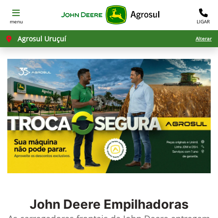
menu
LIGAR
Agrosul Uruçuí
Alterar
John Deere
Empilhadoras