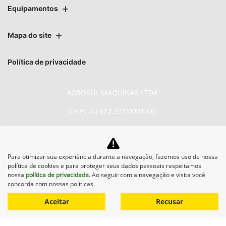
Equipamentos
Mapa do site
Política de privacidade
AGROSUL MAQUINAS LTDA
CNPJ: 40.512.337/0001-00
Para otimizar sua experiência durante a navegação, fazemos uso de nossa
política de cookies e para proteger seus dados pessoais respeitamos
No trânsito, enxergar o outro
nossa
política de privacidade
. Ao seguir com a navegação e visita você
concorda com nossas políticas.
salva vidas.
Aceitar
Recusar
Desenvolvido pela DEALERSPACE ® Direitos Reservados.