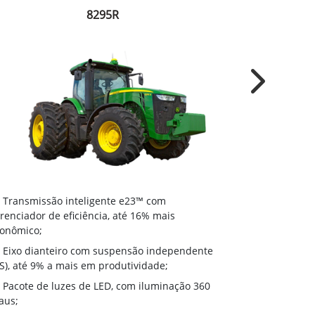
8295R
Next
Transmissã
Transmissão inteligente e23™ com
gerenciador d
renciador de eficiência, até 16% mais
econômico;
onômico;
Eixo diant
Eixo dianteiro com suspensão independente
(ILS), até 9% 
LS), até 9% a mais em produtividade;
Pacote de 
Pacote de luzes de LED, com iluminação 360
graus;
aus;