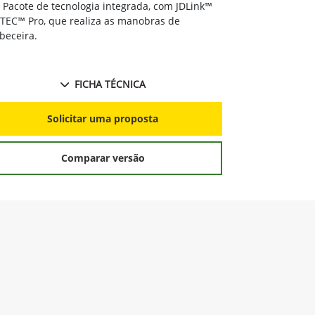
Pacote de 
Pacote de tecnologia integrada, com JDLink™
e iTEC™ Pro, 
iTEC™ Pro, que realiza as manobras de
cabeceira.
beceira.
FICHA TÉCNICA
S
Solicitar uma proposta
Comparar versão