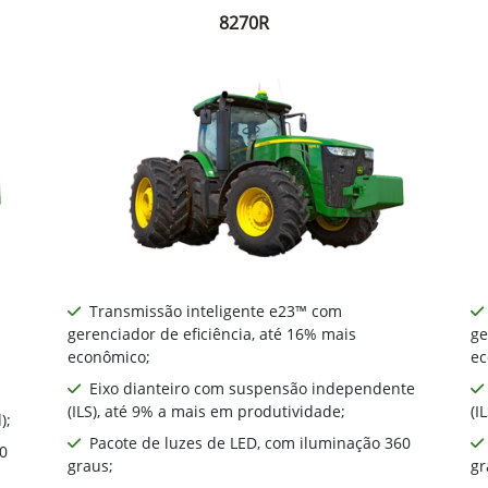
8270R
Transmissão inteligente e23™ com
gerenciador de eficiência, até 16% mais
ge
econômico;
ec
Eixo dianteiro com suspensão independente
(ILS), até 9% a mais em produtividade;
(I
);
Pacote de luzes de LED, com iluminação 360
0
graus;
gr