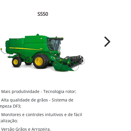
S550
Next
Sistema Dy
Mais produtividade - Tecnologia rotor;
retrilha em a
Alta qualidade de grãos - Sistema de
Sistema AT
mpeza DF3;
peneiras e a v
Monitores e controles intuitivos e de fácil
adaptando-se 
calização;
Active Yie
Versão Grãos e Arrozeira.