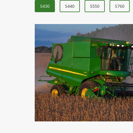
S430
S440
S550
S760