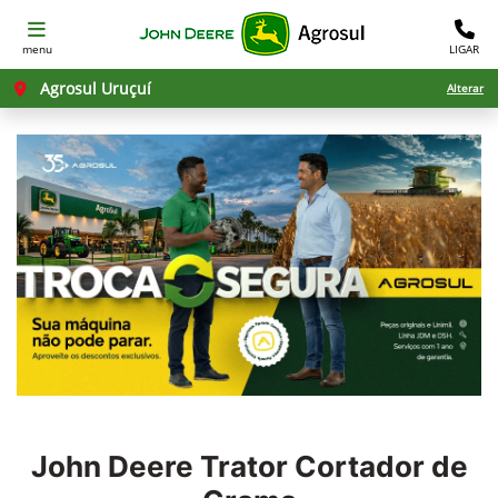
menu
LIGAR
Agrosul Uruçuí
Alterar
John Deere
Trator Cortador de