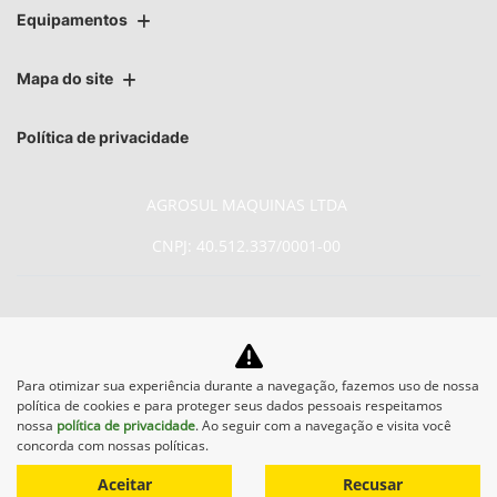
Equipamentos
Mapa do site
Política de privacidade
AGROSUL MAQUINAS LTDA
CNPJ: 40.512.337/0001-00
No trânsito, enxergar o outro
Para otimizar sua experiência durante a navegação, fazemos uso de nossa
política de cookies e para proteger seus dados pessoais respeitamos
salva vidas.
nossa
política de privacidade
. Ao seguir com a navegação e visita você
concorda com nossas políticas.
Aceitar
Recusar
Desenvolvido pela DEALERSPACE ® Direitos Reservados.