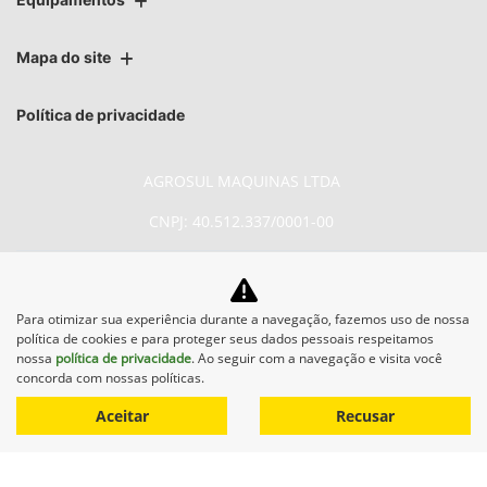
Mapa do site
Política de privacidade
AGROSUL MAQUINAS LTDA
CNPJ: 40.512.337/0001-00
Para otimizar sua experiência durante a navegação, fazemos uso de nossa
política de cookies e para proteger seus dados pessoais respeitamos
No trânsito, enxergar o outro
nossa
política de privacidade
. Ao seguir com a navegação e visita você
concorda com nossas políticas.
salva vidas.
Aceitar
Recusar
Desenvolvido pela DEALERSPACE ® Direitos Reservados.