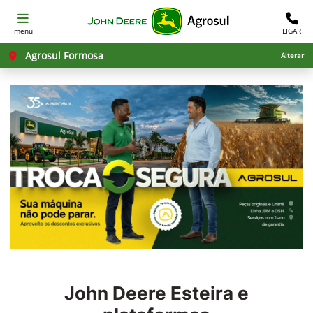
menu
LIGAR
Agrosul Formosa
Alterar
John Deere
Esteira e