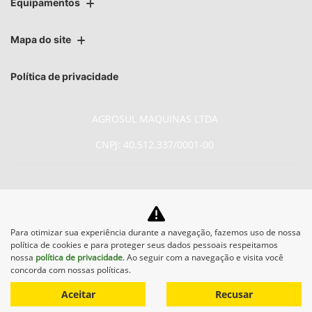
Equipamentos
Mapa do site
Política de privacidade
AGROSUL MAQUINAS LTDA
CNPJ: 40.512.337/0001-00
No trânsito, enxergar o outro
Para otimizar sua experiência durante a navegação, fazemos uso de nossa
política de cookies e para proteger seus dados pessoais respeitamos
salva vidas.
nossa
política de privacidade
. Ao seguir com a navegação e visita você
concorda com nossas políticas.
Aceitar
Recusar
Desenvolvido pela DEALERSPACE ® Direitos Reservados.